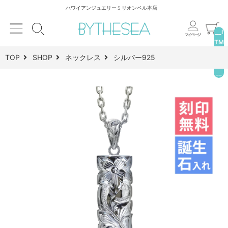
ハワイアンジュエリーミリオンベル本店
__I
TM
_C
TOP
SHOP
ネックレス
シルバー925
NT
__