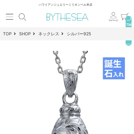
ハワイアンジュエリーミリオンベル本店
__I
TM
_C
TOP
SHOP
ネックレス
シルバー925
NT
__