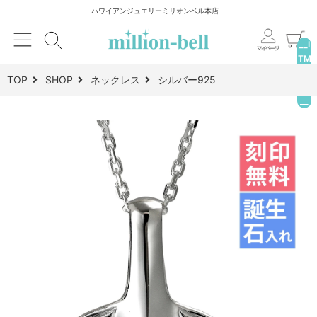
ハワイアンジュエリーミリオンベル本店
__I
TM
_C
TOP
SHOP
ネックレス
シルバー925
NT
__