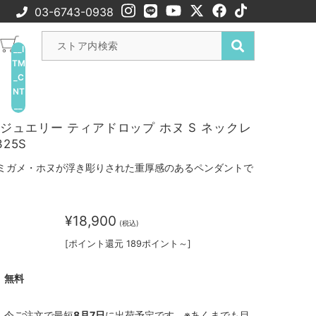
03-6743-0938
__I
TM
_C
NT
__
ジュエリー ティアドロップ ホヌ S ネックレ
325S
ミガメ・ホヌが浮き彫りされた重厚感のあるペンダントで
¥18,900
(税込)
[ポイント還元 189ポイント～]
無料
今ご注文で最短
8月7日
に出荷予定です。※あくまでも目