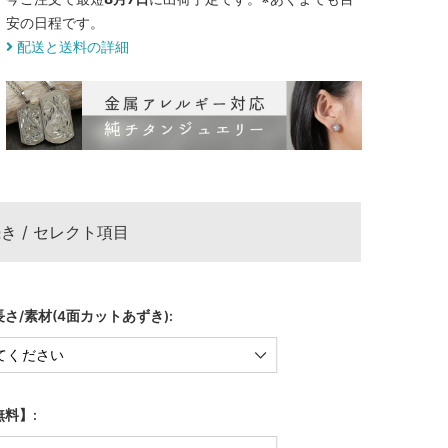
安の日程です。
配送と送料の詳細
き / セレクト項目
さ/素材(4面カットあずき):
料】: