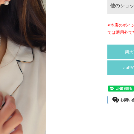
他のショ
※本店のポイ
では適用外で
楽天
auP