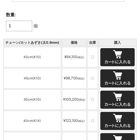
数量:
個
チェーン/カットあずき(太0.9mm)
価格
在庫
購入
¥94,100
40cm(K10)
〇
(税込)
¥98,700
45cm(K10)
〇
(税込)
¥103,200
50cm(K10)
〇
(税込)
¥122,100
40cm(K14)
〇
(税込)