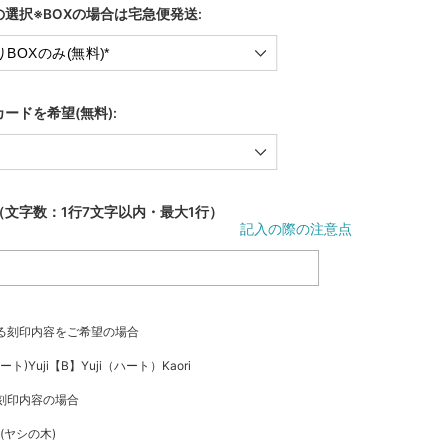
選択※BOXの場合は宅急便発送:
ードを希望(無料):
文字数：1行7文字以内・最大1行）
記入の際の注意点
る刻印内容をご希望の場合
ハート)Yuji【B】Yuji（ハート）Kaori
刻印内容の場合
e (ヤシの木)