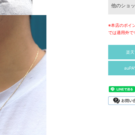
他のショ
※本店のポイ
では適用外で
楽天
auP