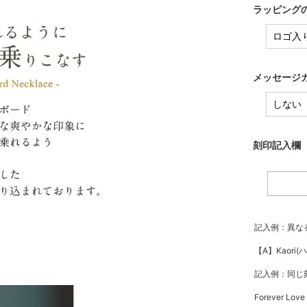
ラッピングの
メッセージカ
刻印記入欄（
記入例：異な
【A】Kaori(
記入例：同じ
Forever Lov