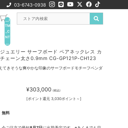
03-6743-0938
__I
TM
_C
NT
__
ジュエリー サーフボード ペアネックレス カ
ェーン太さ0.9mm CG-GP121P-CH123
えてきそうな爽やかな印象のサーフボードモチーフペンダ
¥303,000
(税込)
[ポイント還元 3,030ポイント～]
無料
今ご注文で最短
8月7日
に出荷予定です。※あくまでも目