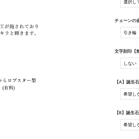
チェーンの金
文字刻印【無
【A】誕生石
【B】誕生石