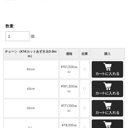
数量:
個
チェーン（K14カットあずき太0.9m
価格
在庫
購入
m）
¥151,500
(税
40cm
〇
込)
¥161,300
(税
45cm
〇
込)
¥171,100
(税
50cm
〇
込)
¥78,100
(税
なし
〇