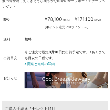
波の音が聴こえてきそうな爽やかな印象のサーフボードモチーフペ
ンダント
¥78,100
¥171,100
価格:
～
(税込)
(税込)
[ポイント還元 781ポイント～]
送料
無料
今ご注文で最短
8月10日
に出荷予定です。※あくまで
出荷目安
も目安の日程です。
配送と送料の詳細
お知らせ
ご購入手続き / セレクト項目