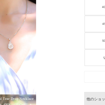
4
4
5
他のショ