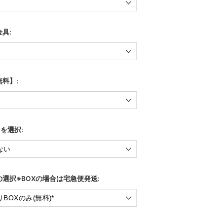
具:
料】:
)を選択:
選択※BOXの場合は宅急便発送: