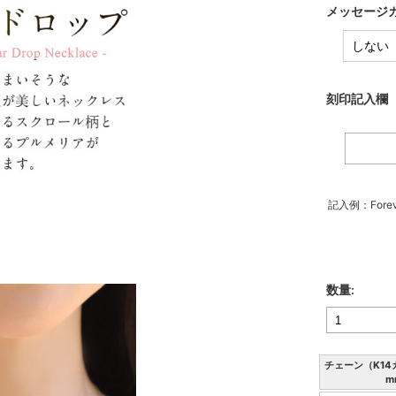
メッセージカ
刻印記入欄
記入例：Forev
数量:
チェーン（K14
m