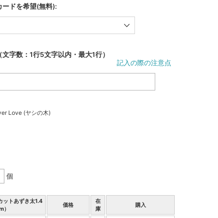
ードを希望(無料):
（文字数：1行5文字以内・最大1行）
記入の際の注意点
er Love (ヤシの木)
個
カットあずき太1.4
在
価格
購入
m）
庫