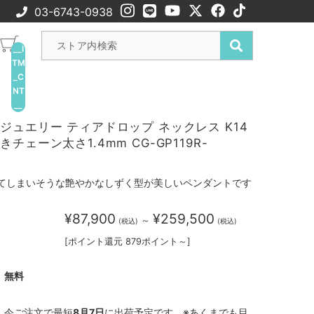
03-6743-0938
__I
TM
_C
NT
__
ジュエリー ティアドロップ ネックレス K14
チェーン太さ1.4mm CG-GP119R-
てしまいそうな艶やかなしずく型が美しいペンダントです
¥87,900
¥259,500
～
(税込)
(税込)
[ポイント還元 879ポイント～]
無料
今ご注文で最短
8月7日
に出荷予定です。※あくまでも目