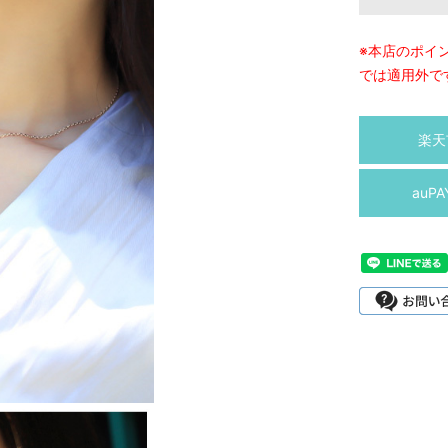
※本店のポイ
では適用外で
楽天
auP