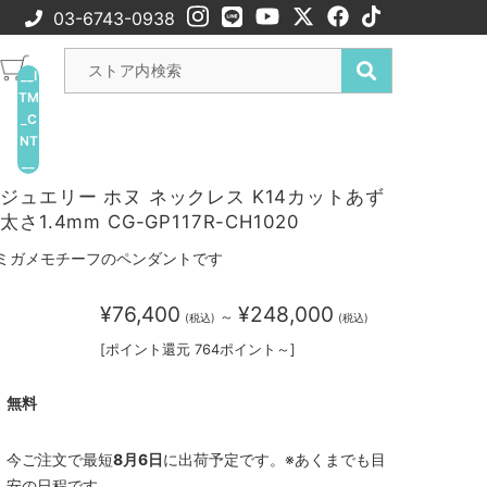
03-6743-0938
__I
TM
_C
NT
__
ジュエリー ホヌ ネックレス K14カットあず
1.4mm CG-GP117R-CH1020
ミガメモチーフのペンダントです
¥76,400
¥248,000
～
(税込)
(税込)
[ポイント還元 764ポイント～]
無料
今ご注文で最短
8月6日
に出荷予定です。※あくまでも目
安の日程です。