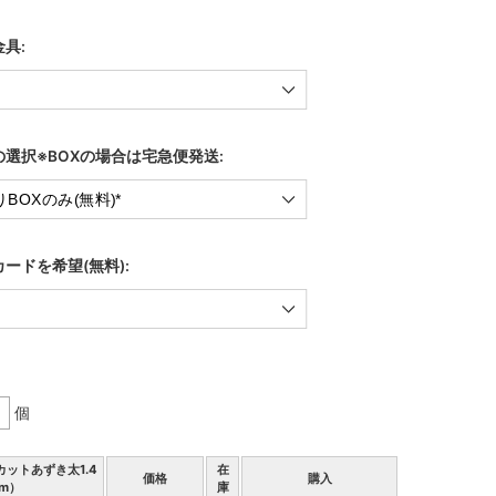
具:
選択※BOXの場合は宅急便発送:
ードを希望(無料):
個
カットあずき太1.4
在
価格
購入
m）
庫