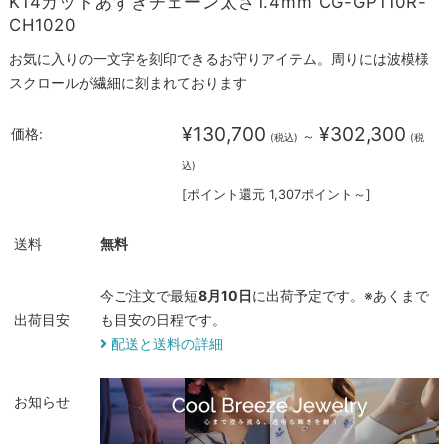
K14カットあずきチェーン太さ1.4mm CG-GP110R-
CH1020
お気に入りの一文字を刻印できるお守りアイテム。周りには波模様
スクロールが繊細に刻まれております
¥130,700
¥302,300
価格:
～
(税込)
(税
込)
[ポイント還元 1,307ポイント～]
送料
無料
今ご注文で最短
8月10日
に出荷予定です。※あくまで
出荷目安
も目安の日程です。
配送と送料の詳細
お知らせ