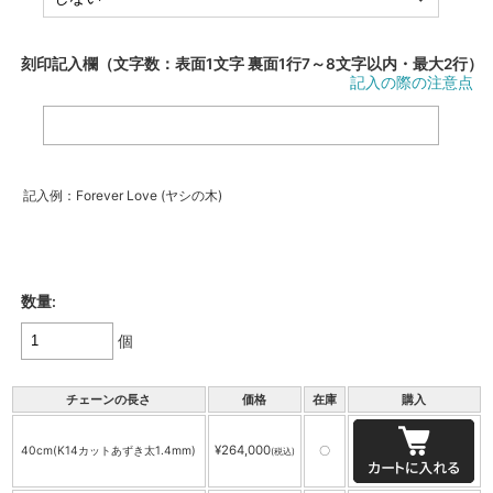
刻印記入欄（文字数：表面1文字 裏面1行7～8文字以内・最大2行）
記入の際の注意点
記入例：Forever Love (ヤシの木)
数量:
個
チェーンの長さ
価格
在庫
購入
¥264,000
40cm(K14カットあずき太1.4mm)
〇
(税込)