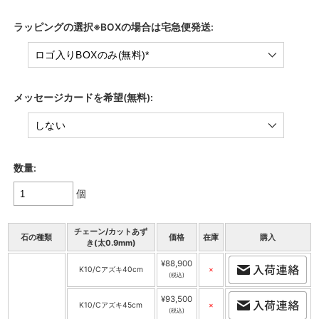
ラッピングの選択※BOXの場合は宅急便発送:
メッセージカードを希望(無料):
数量:
個
チェーン/カットあず
石の種類
価格
在庫
購入
き(太0.9mm)
¥88,900
K10/Cアズキ40cm
×
(税込)
¥93,500
K10/Cアズキ45cm
×
(税込)