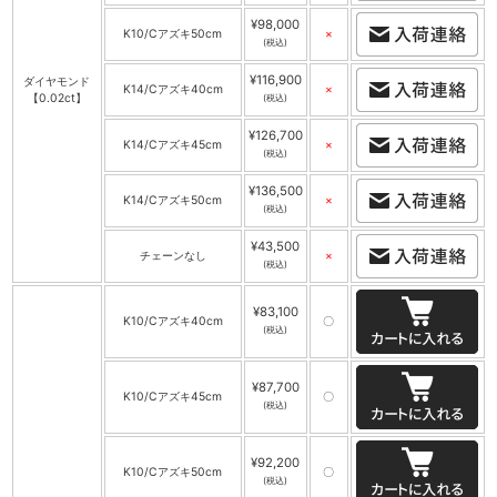
¥98,000
K10/Cアズキ50cm
×
(税込)
¥116,900
ダイヤモンド
K14/Cアズキ40cm
×
【0.02ct】
(税込)
¥126,700
K14/Cアズキ45cm
×
(税込)
¥136,500
K14/Cアズキ50cm
×
(税込)
¥43,500
チェーンなし
×
(税込)
¥83,100
K10/Cアズキ40cm
〇
(税込)
¥87,700
K10/Cアズキ45cm
〇
(税込)
¥92,200
K10/Cアズキ50cm
〇
(税込)