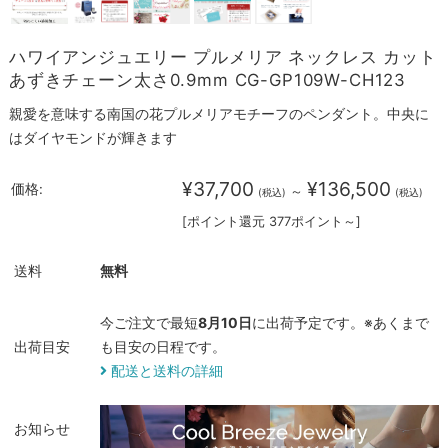
ハワイアンジュエリー プルメリア ネックレス カット
あずきチェーン太さ0.9mm CG-GP109W-CH123
親愛を意味する南国の花プルメリアモチーフのペンダント。中央に
はダイヤモンドが輝きます
¥37,700
¥136,500
価格:
～
(税込)
(税込)
[ポイント還元 377ポイント～]
送料
無料
今ご注文で最短
8月10日
に出荷予定です。※あくまで
出荷目安
も目安の日程です。
配送と送料の詳細
お知らせ