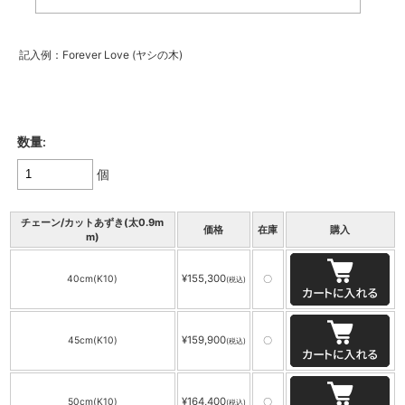
記入例：Forever Love (ヤシの木)
数量:
個
チェーン/カットあずき(太0.9m
価格
在庫
購入
m)
¥155,300
40cm(K10)
〇
(税込)
¥159,900
45cm(K10)
〇
(税込)
¥164,400
50cm(K10)
〇
(税込)