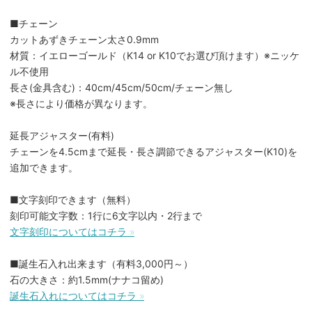
■チェーン
カットあずきチェーン太さ0.9mm
材質：イエローゴールド（K14 or K10でお選び頂けます）※ニッケ
ル不使用
長さ(金具含む)：40cm/45cm/50cm/チェーン無し
※長さにより価格が異なります。
延長アジャスター(有料)
チェーンを4.5cmまで延長・長さ調節できるアジャスター(K10)を
追加できます。
■文字刻印できます（無料）
刻印可能文字数：1行に6文字以内・2行まで
文字刻印についてはコチラ »
■誕生石入れ出来ます（有料3,000円～）
石の大きさ：約1.5mm(ナナコ留め)
誕生石入れについてはコチラ »