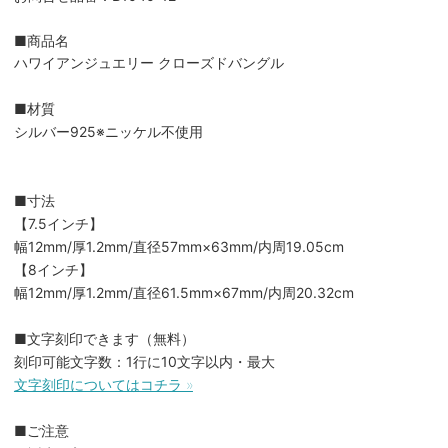
■商品名
ハワイアンジュエリー クローズドバングル
■材質
シルバー925※ニッケル不使用
■寸法
【7.5インチ】
幅12mm/厚1.2mm/直径57mm×63mm/内周19.05cm
【8インチ】
幅12mm/厚1.2mm/直径61.5mm×67mm/内周20.32cm
■文字刻印できます（無料）
刻印可能文字数：1行に10文字以内・最大
文字刻印についてはコチラ »
■ご注意