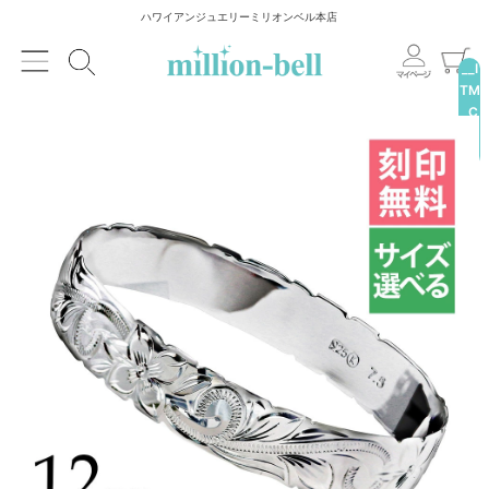
ハワイアンジュエリーミリオンベル本店
__I
TM
_C
NT
__