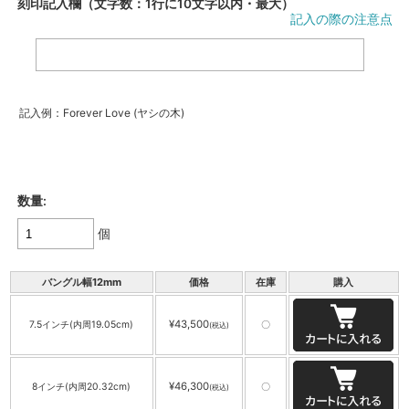
刻印記入欄（文字数：1行に10文字以内・最大）
記入の際の注意点
記入例：Forever Love (ヤシの木)
数量:
個
バングル幅12mm
価格
在庫
購入
¥43,500
7.5インチ(内周19.05cm)
〇
(税込)
¥46,300
8インチ(内周20.32cm)
〇
(税込)