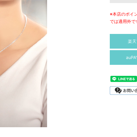
※本店のポイ
では適用外で
楽天
auP