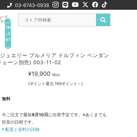
03-6743-0938
__I
TM
_C
NT
__
ジュエリー プルメリア ドルフィン ペンダン
ェーン別売) 003-11-02
¥19,900
(税込)
[ポイント還元 199ポイント～]
無料
今ご注文で最短
8月10日
に出荷予定です。※あくまでも
目安の日程です。
配送と送料の詳細