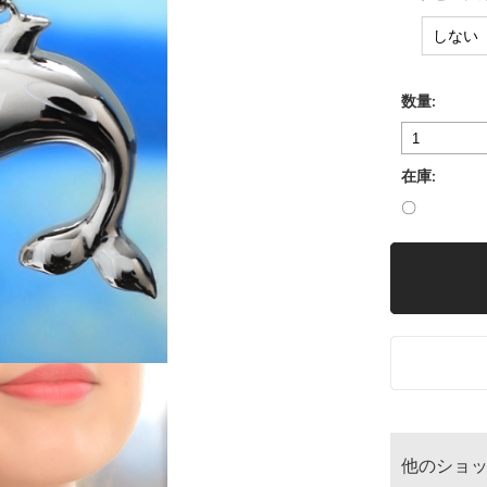
数量:
在庫:
〇
他のショ